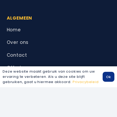
ALGEMEEN
Home
Over ons
Contact
Offerte aanvragen
Deze website maakt gebruik van cookies om uw
ervaring te verbeteren. Als u deze site blijft
Ok
gebruiken, gaat u hiermee akkoord.
Privacybeleid
DIENSTEN
Keukeninstallatie